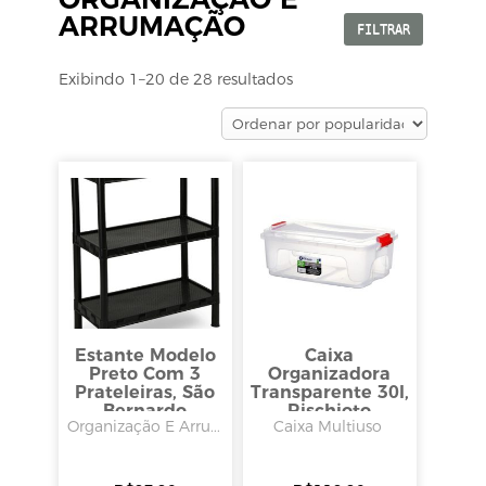
ARRUMAÇÃO
FILTRAR
Exibindo 1–20 de 28 resultados
Estante Modelo
Caixa
Preto Com 3
Organizadora
Prateleiras, São
Transparente 30l,
Bernardo
Rischioto
Organização E Arru...
Caixa Multiuso