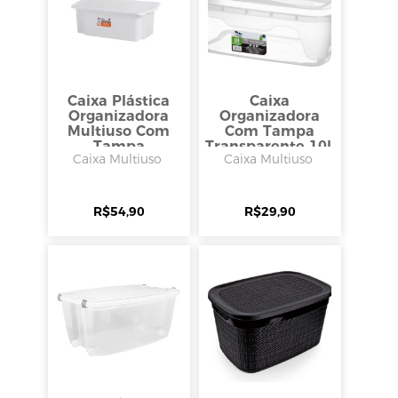
Caixa Plástica
Caixa
Organizadora
Organizadora
Multiuso Com
Com Tampa
Tampa
Transparente 10l,
Caixa Multiuso
Caixa Multiuso
Branca15l,
Rischioto
Rischioto
R$
54,90
R$
29,90