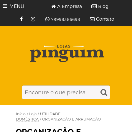
MENU
A Empresa
Blog
Contato
79998386698
Início
/
Loja
/
UTILIDADE
DOMÉSTICA
/ ORGANIZAÇÃO E ARRUMAÇÃO
ORGANIZAÇÃO E