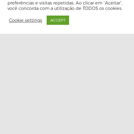
preferências e visitas repetidas. Ao clicar em “Aceitar”,
você concorda com a utilização de TODOS os cookies.
***cesto
Maleta Para
Organizador
Medicamentos
Cookie settings
ACCEPT
Geladeira
Média, Nitron
Plástico
Cestos
Frasqueira E Maleta
32x20,5x9cm,
Clink
R$
67,90
R$
28,90
Your 
Re
Maleta Para
Caixa
Medicamentos
Organizadora
Grande Com
Baixa
Bandeja, Nitron
Transparente 20l,