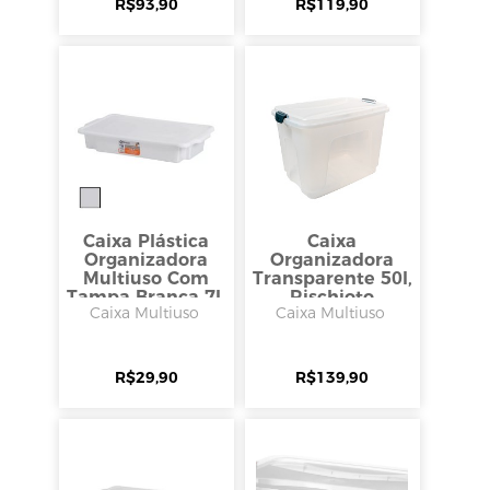
R$
93,90
R$
119,90
Caixa Plástica
Caixa
Organizadora
Organizadora
Multiuso Com
Transparente 50l,
Tampa Branca 7l,
Rischioto
Caixa Multiuso
Caixa Multiuso
Rischioto
R$
29,90
R$
139,90