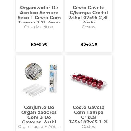
Organizador De
Cesto Gaveta
Acrilico Sempre
C/tampa Cristal
Seco 1 Cesto Com
345x107x95 2,8l,
Tampa 2,7l, Arthi
Arthi
Caixa Multiuso
Cestos
R$
49,90
R$
46,50
Conjunto De
Cesto Gaveta
Organizadores
Com Tampa
Com 3 De
Cristal
Gavetas, Arthi
345x107x45 1,2l,
Organização E Arru...
Cestos
Arthi