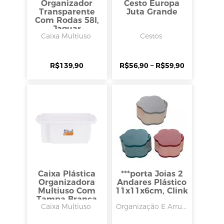
Organizador
Cesto Europa
Transparente
Juta Grande
Com Rodas 58l,
Jaguar
Caixa Multiuso
Cestos
R$
139,90
R$
56,90
–
R$
59,90
Caixa Plástica
***porta Joias 2
Organizadora
Andares Plástico
Multiuso Com
11x11x6cm, Clink
Tampa Branca
Caixa Multiuso
Organização E Arru...
25l, Rischioto