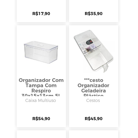
R$
17,90
R$
35,90
Organizador Com
***cesto
Tampa Com
Organizador
Respiro
Geladeira
30x15x13cm 5l,
Plástico
Caixa Multiuso
Cestos
Arthi
33x15,5x9cm,
Clink
R$
54,90
R$
45,90