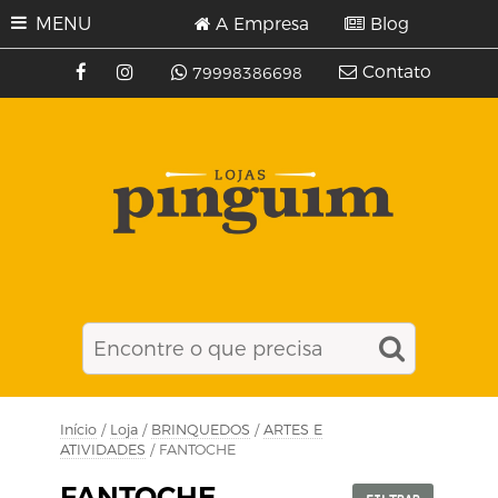
MENU
A Empresa
Blog
Contato
79998386698
Início
/
Loja
/
BRINQUEDOS
/
ARTES E
ATIVIDADES
/ FANTOCHE
FANTOCHE