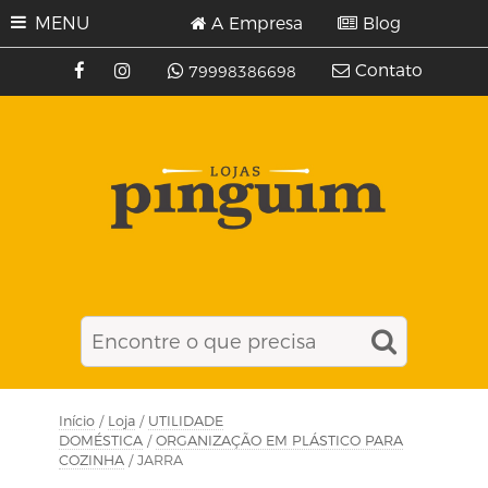
MENU
A Empresa
Blog
Contato
79998386698
Início
/
Loja
/
UTILIDADE
DOMÉSTICA
/
ORGANIZAÇÃO EM PLÁSTICO PARA
COZINHA
/ JARRA