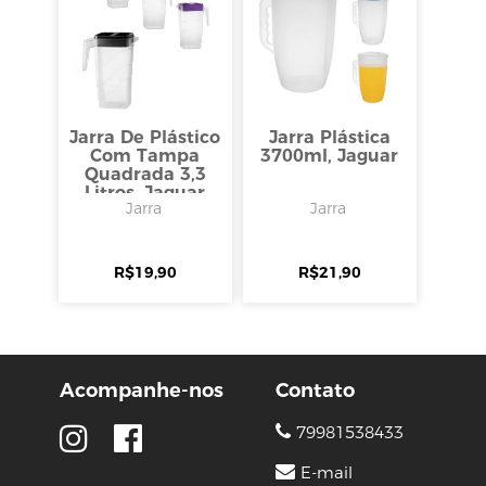
Jarra De Plástico
Jarra Plástica
Com Tampa
3700ml, Jaguar
Quadrada 3,3
Litros, Jaguar
Jarra
Jarra
R$
19,90
R$
21,90
Acompanhe-nos
Contato
79981538433
E-mail