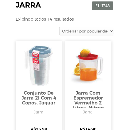
JARRA
FILTRAR
Exibindo todos 14 resultados
Conjunto De
Jarra Com
Jarra 2l Com 4
Espremedor
Copos, Jaguar
Vermelho 2
Litros, Nitron
Jarra
Jarra
R$
23,99
R$
14,90