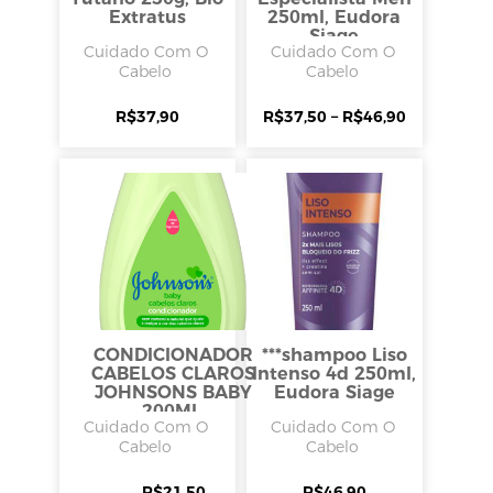
Extratus
250ml, Eudora
Siage
Cuidado Com O
Cuidado Com O
Cabelo
Cabelo
R$
37,90
R$
37,50
–
R$
46,90
CONDICIONADOR
***shampoo Liso
CABELOS CLAROS
Intenso 4d 250ml,
JOHNSONS BABY
Eudora Siage
200ML,
Cuidado Com O
Cuidado Com O
JOHNSONS&JOHNSONS
Cabelo
Cabelo
R$
21,50
R$
46,90