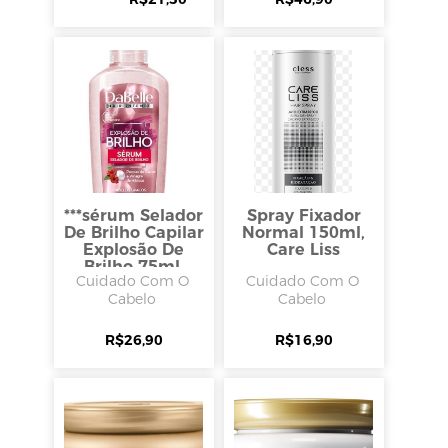
***sérum Selador
Spray Fixador
De Brilho Capilar
Normal 150ml,
Explosão De
Care Liss
Brilho 75ml,
Cuidado Com O
Cuidado Com O
Dabelle Hair
Cabelo
Cabelo
R$
26,90
R$
16,90