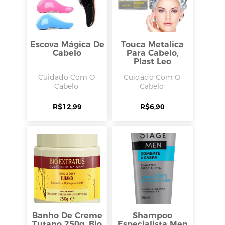
Escova Mágica De
Touca Metalica
Cabelo
Para Cabelo,
Plast Leo
Cuidado Com O
Cuidado Com O
Cabelo
Cabelo
R$
12,99
R$
6,90
Banho De Creme
Shampoo
Tutano 250g, Bio
Especialista Men