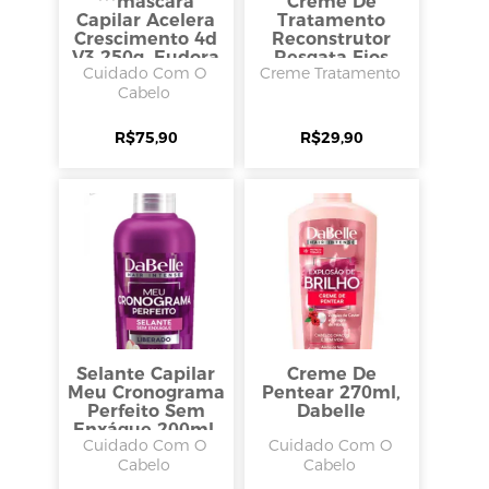
***máscara
Creme De
Capilar Acelera
Tratamento
Crescimento 4d
Reconstrutor
V3 250g, Eudora
Resgata Fios
Cuidado Com O
Creme Tratamento
Siage
140ml, Dabelle
Cabelo
Hair
R$
75,90
R$
29,90
Selante Capilar
Creme De
Meu Cronograma
Pentear 270ml,
Perfeito Sem
Dabelle
Enxágue 200ml,
Cuidado Com O
Cuidado Com O
Dabelle Hair
Cabelo
Cabelo