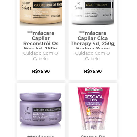
***máscara
***máscara
Capilar
Capilar Cica
Reconstrói Os
Therapy 4d, 250g,
Fios 4d, 250g,
Eudora Siage
Cuidado Com O
Cuidado Com O
Eudora Siáge
Cabelo
Cabelo
R$
75,90
R$
75,90