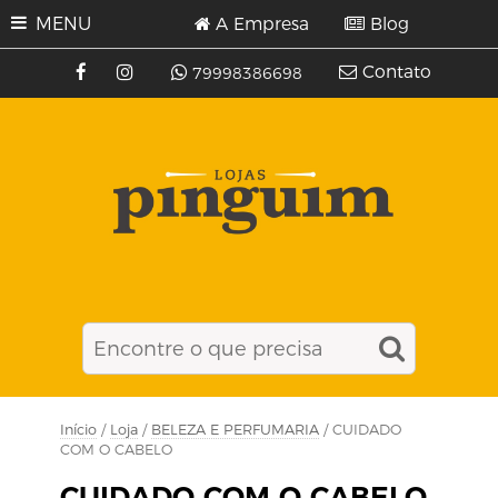
MENU
A Empresa
Blog
Contato
79998386698
Início
/
Loja
/
BELEZA E PERFUMARIA
/ CUIDADO
COM O CABELO
CUIDADO COM O CABELO