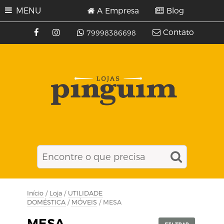
MENU
A Empresa
Blog
Contato
79998386698
Início
/
Loja
/
UTILIDADE
DOMÉSTICA
/
MÓVEIS
/ MESA
MESA