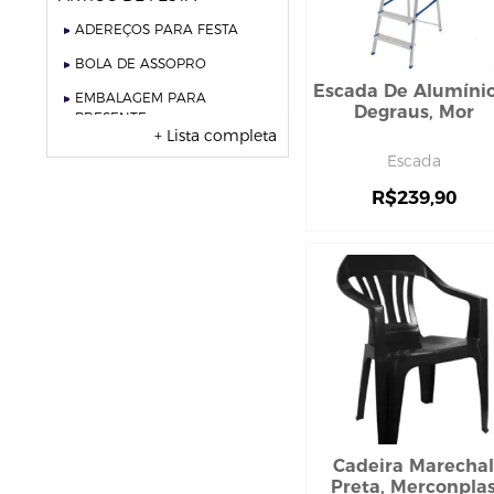
ADEREÇOS PARA FESTA
BOLA DE ASSOPRO
Escada De Alumínio
EMBALAGEM PARA
Degraus, Mor
PRESENTE
+ Lista completa
VELAS
Escada
vela fonte
R$
239,90
vela numéricas
BEBIDAS
ÁGUA
ESPUMANTE
SUCO
BELEZA E PERFUMARIA
COLORAÇÃO DE CABELO
água oxigenada
Cadeira Marechal
CUIDADO COM O CABELO
Preta, Merconpla