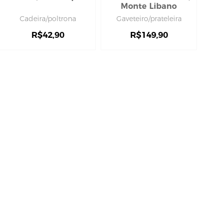
Monte Libano
Cadeira/poltrona
Gaveteiro/prateleira
R$
42,90
R$
149,90