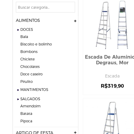
ALIMENTOS
DOCES
bala
biscoito e bolinho
bombons
Escada De Alumínio
chiclete
Degraus, Mor
chocolates
doce caseiro
Escada
pirulito
R$
319,90
MANTIMENTOS
SALGADOS
amendoim
batata
pipoca
ARTIGO DE FESTA