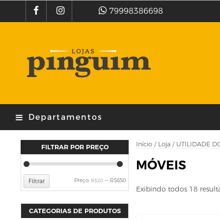
79998386698
Departamentos
Início
/
Loja
/
UTILIDADE D
FILTRAR POR PREÇO
MÓVEIS
Preço
Preço
Preço:
—
R$650
Filtrar
R$20
Exibindo todos 18 resul
mínimo
máximo
CATEGORIAS DE PRODUTOS