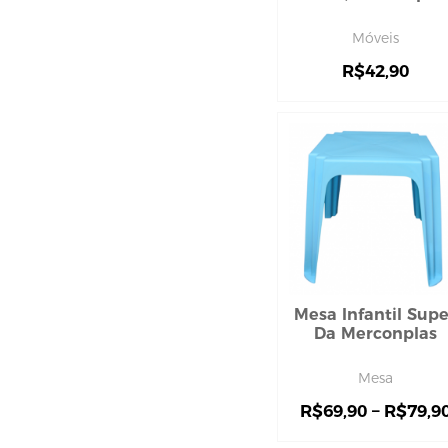
condicionador
Móveis
creme tratamento
finalizador
R$
42,90
fixador
leavi-in,tônico e sérum
máscara capilar
pente e escova
shampoo
touca
CUIDADO COM O CORPO
hidratante corporal
sabonete
Mesa Infantil Supe
DEPILAÇÃO
Da Merconplas
aparelho de babear
cera
Mesa
DESODORANTE
R$
69,90
–
R$
79,9
ELASTICOS