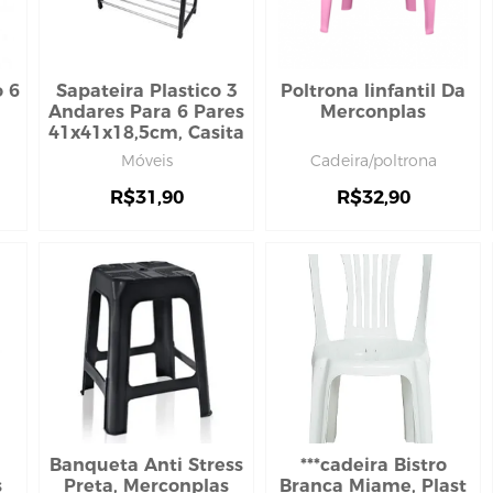
 6
Sapateira Plastico 3
Poltrona Iinfantil Da
Andares Para 6 Pares
Merconplas
41x41x18,5cm, Casita
Móveis
Cadeira/poltrona
R$
31,90
R$
32,90
Banqueta Anti Stress
***cadeira Bistro
s
Preta, Merconplas
Branca Miame, Plast