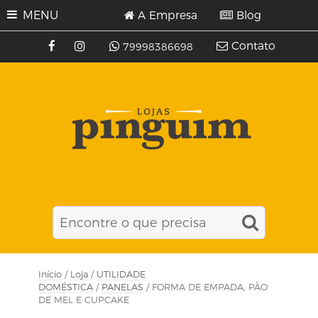
MENU
A Empresa
Blog
Contato
79998386698
Início
/
Loja
/
UTILIDADE
DOMÉSTICA
/
PANELAS
/ FORMA DE EMPADA, PÃO
DE MEL E CUPCAKE