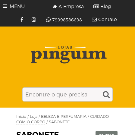
MENU
A Empresa
Blog
Contato
79998386698
Início
/
Loja
/
BELEZA E PERFUMARIA
/
CUIDADO
COM O CORPO
/ SABONETE
SABONETE