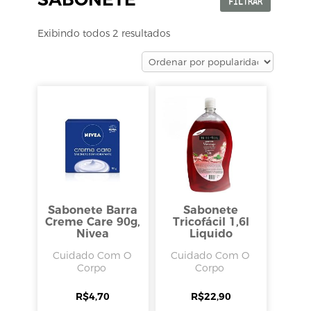
FILTRAR
Exibindo todos 2 resultados
Sabonete Barra
Sabonete
Creme Care 90g,
Tricofácil 1,6l
Nivea
Liquido
Cuidado Com O
Cuidado Com O
Corpo
Corpo
R$
4,70
R$
22,90