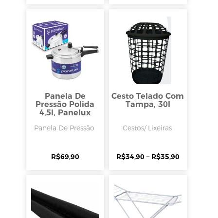
Panela De
Cesto Telado Com
Pressão Polida
Tampa, 30l
4,5l, Panelux
Panela De Pressão
Cestos/ Lixeiras
R$
69,90
R$
34,90
–
R$
35,90