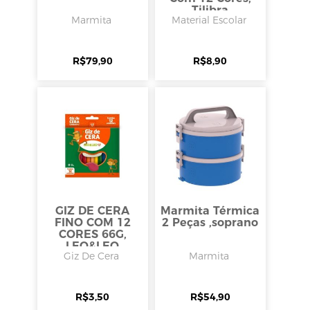
Tilibra
Marmita
Material Escolar
R$
79,90
R$
8,90
GIZ DE CERA
Marmita Térmica
FINO COM 12
2 Peças ,soprano
CORES 66G,
LEO&LEO
Giz De Cera
Marmita
R$
3,50
R$
54,90