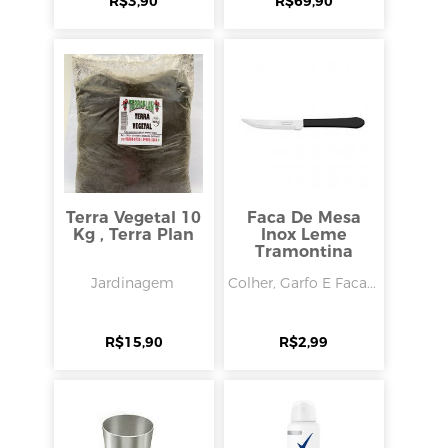
R$
3,90
R$
69,90
Terra Vegetal 10
Faca De Mesa
Kg , Terra Plan
Inox Leme
Tramontina
Jardinagem
Colher, Garfo E Faca...
R$
15,90
R$
2,99