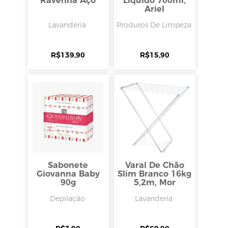
Ravenna Aço
Líquido 700ml,
Ariel
Lavanderia
Produtos De Limpeza
R$
139,90
R$
15,90
Sabonete
Varal De Chão
Giovanna Baby
Slim Branco 16kg
90g
5,2m, Mor
Depilação
Lavanderia