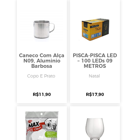
Caneco Com Alça
PISCA-PISCA LED
N09, Aluminio
– 100 LEDs 09
Barbosa
METROS
Copo E Prato
Natal
R$
11,90
R$
17,90