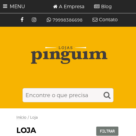
MENU
A Empresa
Blog
Contato
79998386698
Início
/ Loja
LOJA
FILTRAR