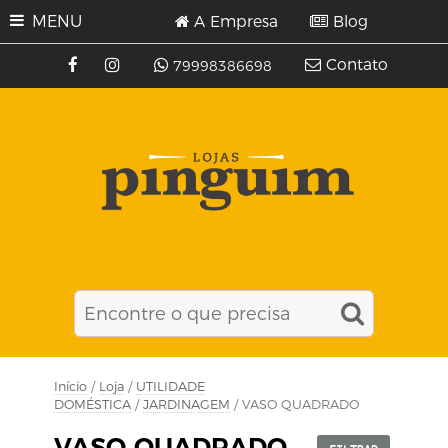
MENU
A Empresa
Blog
Contato
79998386698
Início
/
Loja
/
UTILIDADE
DOMÉSTICA
/
JARDINAGEM
/ VASO QUADRADO
VASO QUADRADO