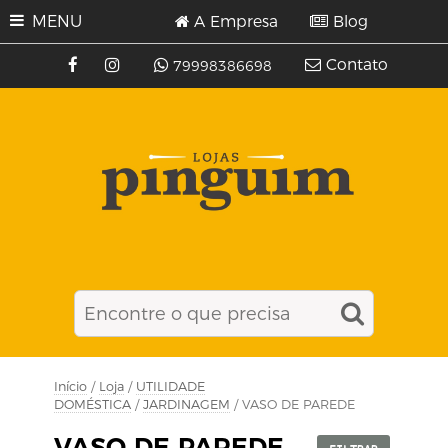
MENU
A Empresa
Blog
Contato
79998386698
Início
/
Loja
/
UTILIDADE
DOMÉSTICA
/
JARDINAGEM
/ VASO DE PAREDE
VASO DE PAREDE