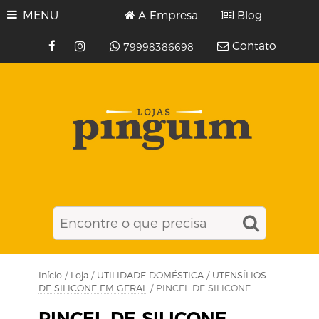
MENU
A Empresa
Blog
Contato
79998386698
Início
/
Loja
/
UTILIDADE DOMÉSTICA
/
UTENSÍLIOS
DE SILICONE EM GERAL
/ PINCEL DE SILICONE
PINCEL DE SILICONE