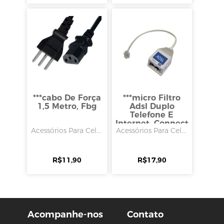
***cabo De Força
***micro Filtro
1,5 Metro, Fbg
Adsl Duplo
Telefone E
Internet, Connect
Acessórios Para Cel...
Acessórios Para Cel...
R$
11,90
R$
17,90
Acompanhe-nos
Contato