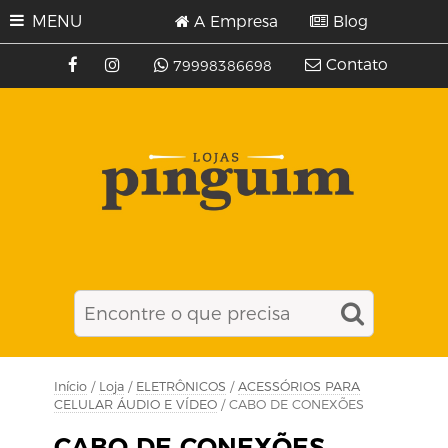
MENU
A Empresa
Blog
Contato
79998386698
Início
/
Loja
/
ELETRÔNICOS
/
ACESSÓRIOS PARA
CELULAR ÁUDIO E VÍDEO
/ CABO DE CONEXÕES
CABO DE CONEXÕES