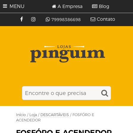
MENU
A Empresa
Blog
Contato
79998386698
Início
/
Loja
/
DESCARTÁVEIS
/ FOSFÓRO E
ACENDEDOR
FOSFÓRO E ACENDEDOR