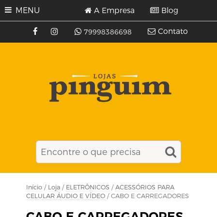
MENU
A Empresa
Blog
Contato
79998386698
Início
/
Loja
/
ELETRÔNICOS
/
ACESSÓRIOS PARA
CELULAR ÁUDIO E VÍDEO
/ CABO E CARREGADORES
CABO E CARREGADORES