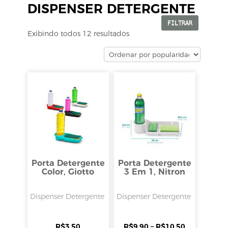
DISPENSER DETERGENTE
FILTRAR
Exibindo todos 12 resultados
Porta Detergente
Porta Detergente
Color, Giotto
3 Em 1, Nitron
Dispenser Detergente
Dispenser Detergente
R$
3,50
R$
9,90
–
R$
10,50