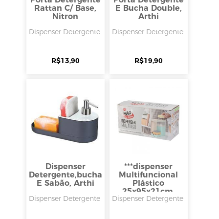
Rattan C/ Base,
E Bucha Double,
Nitron
Arthi
Dispenser Detergente
Dispenser Detergente
R$
13,90
R$
19,90
Dispenser
***dispenser
Detergente,bucha
Multifuncional
E Sabão, Arthi
Plástico
25x95x21cm,
Dispenser Detergente
Dispenser Detergente
Clink