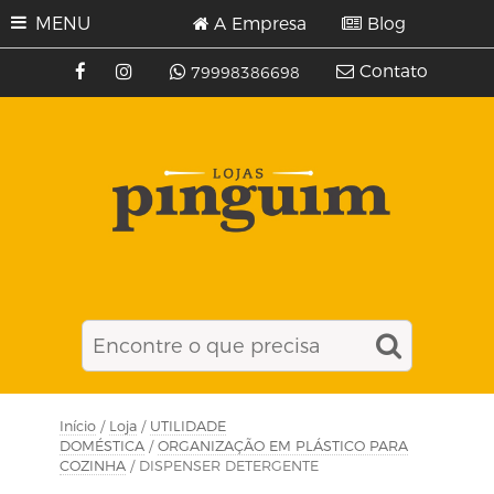
MENU
A Empresa
Blog
Contato
79998386698
Início
/
Loja
/
UTILIDADE
DOMÉSTICA
/
ORGANIZAÇÃO EM PLÁSTICO PARA
COZINHA
/ DISPENSER DETERGENTE