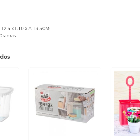
;
12,5 x L.10 x A 13,5CM;
 Gramas.
ados