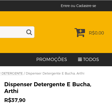
Entre ou Cadastre-se
R$
0,00
PROMOÇÕES
TODOS
R DETERGENTE
/ Dispenser Detergente E Bucha, Arthi
Dispenser Detergente E Bucha,
Arthi
R$
37,90