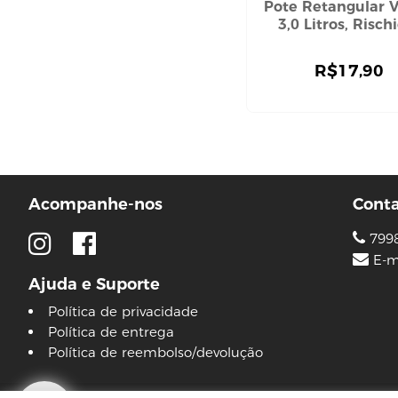
Pote Retangular V
máscara capilar
3,0 Litros, Risch
pente e escova
shampoo
R$
17,90
touca
CUIDADO COM O CORPO
hidratante corporal
sabonete
DEPILAÇÃO
aparelho de babear
Acompanhe-nos
Cont
cera
DESODORANTE
799
E-m
ELASTICOS
Ajuda e Suporte
HIGIENE BOCAL
Política de privacidade
HIGIENE ÍNTIMA
Política de entrega
absorvente
Política de reembolso/devolução
lenço umedecido
HIGIENE PESSOAL