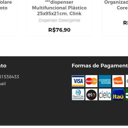
olare
***dispenser
Organizad
ioto
Multifuncional Plástico
Core
25x95x21cm, Clink
Dispenser Detergente
R
R$
76,90
ato
Formas de Pagament
81538433
ail