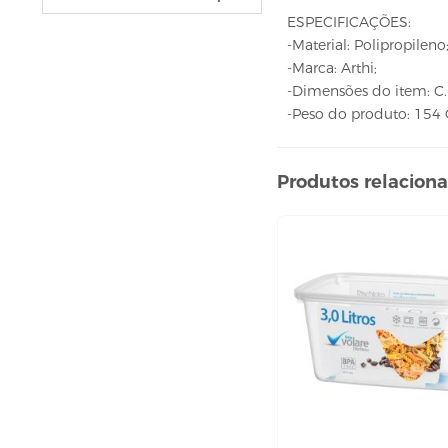
VELAS
ESPECIFICAÇÕES:
vela fonte
-Material: Polipropileno
vela numéricas
-Marca: Arthi;
-Dimensões do item: C. 
BEBIDAS
-Peso do produto: 154
ÁGUA
ESPUMANTE
Produtos relacion
SUCO
BELEZA E PERFUMARIA
COLORAÇÃO DE CABELO
água oxigenada
CUIDADO COM O CABELO
condicionador
creme tratamento
finalizador
fixador
leavi-in,tônico e sérum