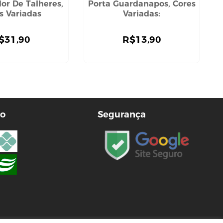
or De Talheres,
Porta Guardanapos, Cores
s Variadas
Variadas:
$
31,90
R$
13,90
o
Segurança