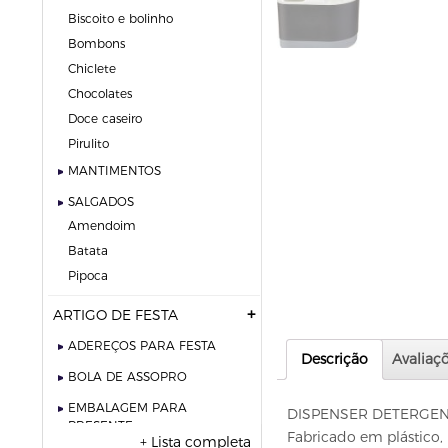
biscoito e bolinho
bombons
chiclete
chocolates
doce caseiro
pirulito
MANTIMENTOS
SALGADOS
amendoim
batata
pipoca
ARTIGO DE FESTA
ADEREÇOS PARA FESTA
Descrição
Avaliaçõ
BOLA DE ASSOPRO
EMBALAGEM PARA
DISPENSER DETERGENT
PRESENTE
Fabricado em plástico, 
+ Lista completa