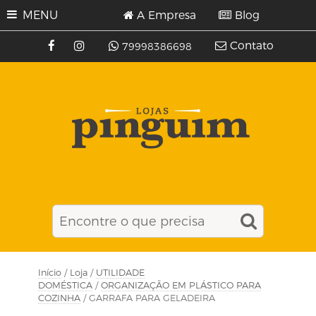
MENU
A Empresa
Blog
Contato
79998386698
Início
/
Loja
/
UTILIDADE
DOMÉSTICA
/
ORGANIZAÇÃO EM PLÁSTICO PARA
COZINHA
/ GARRAFA PARA GELADEIRA