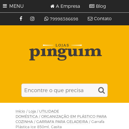
MENU
A Empresa
Blog
Contato
79998386698
Início
/
Loja
/
UTILIDADE
DOMÉSTICA
/
ORGANIZAÇÃO EM PLÁSTICO PARA
COZINHA
/
GARRAFA PARA GELADEIRA
/ Garrafa
Plástica Ice 850ml, Casita