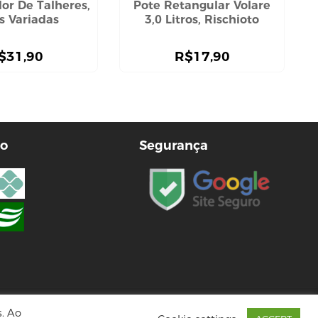
or De Talheres,
Pote Retangular Volare
s Variadas
3,0 Litros, Rischioto
$
31,90
R$
17,90
o
Segurança
s. Ao