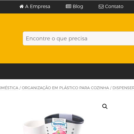
A Empresa
Blog
Contato
OMÉSTICA
/
ORGANIZAÇÃO EM PLÁSTICO PARA COZINHA
/
DISPENSE