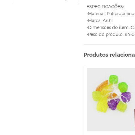
VELAS
ESPECIFICAÇÕES:
vela fonte
-Material: Polipropileno
vela numéricas
-Marca: Arthi;
-Dimensões do item: C. 
BEBIDAS
-Peso do produto: 84 
ÁGUA
ESPUMANTE
Produtos relacion
SUCO
BELEZA E PERFUMARIA
COLORAÇÃO DE CABELO
água oxigenada
CUIDADO COM O CABELO
condicionador
creme tratamento
finalizador
fixador
leavi-in,tônico e sérum