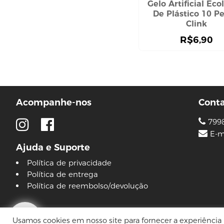
Gelo Artificial Eco
máscara capilar
De Plástico 10 Pe
pente e escova
Clink
shampoo
R$
6,90
touca
CUIDADO COM O CORPO
hidratante corporal
sabonete
DEPILAÇÃO
Acompanhe-nos
Cont
aparelho de babear
cera
799
DESODORANTE
E-m
Ajuda e Suporte
ELASTICOS
Política de privacidade
HIGIENE BOCAL
Política de entrega
HIGIENE ÍNTIMA
Política de reembolso/devolução
absorvente
lenço umedecido
© 2026 Lojas Pinguim
HIGIENE PESSOAL
Usamos cookies em nosso site para fornecer a experiência m