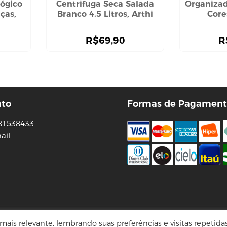
lógico
Centrifuga Seca Salada
Organizad
ças,
Branco 4.5 Litros, Arthi
Core
R$
69,90
R
ato
Formas de Pagament
81538433
ail
Tecnologia Virtuaria
ais relevante, lembrando suas preferências e visitas repetida