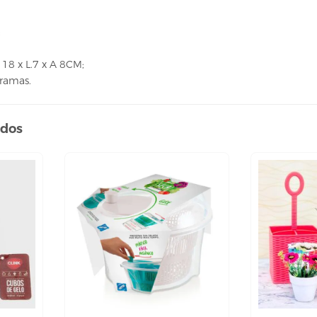
;
18 x L.7 x A 8CM;
Gramas.
ados