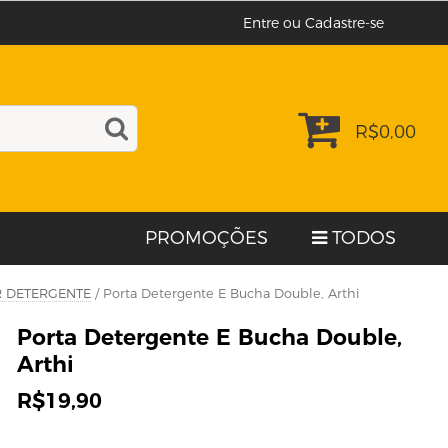
Entre ou Cadastre-se
R$
0,00
PROMOÇÕES
TODOS
R DETERGENTE
/ Porta Detergente E Bucha Double, Arthi
Porta Detergente E Bucha Double,
Arthi
R$
19,90