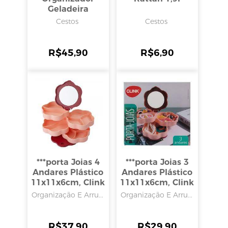
Geladeira
Plástico
Cestos
Cestos
33x15,5x9cm,
Clink
R$
45,90
R$
6,90
***porta Joias 4
***porta Joias 3
Andares Plástico
Andares Plástico
11x11x6cm, Clink
11x11x6cm, Clink
Organização E Arru...
Organização E Arru...
R$
37,90
R$
29,90