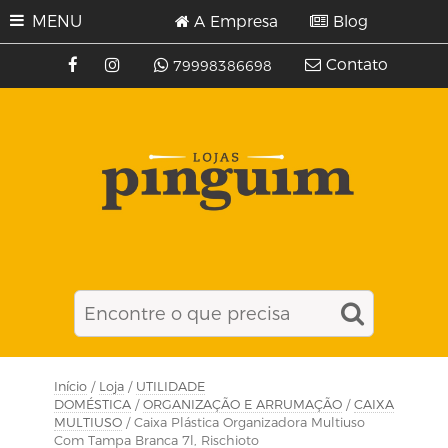
MENU
A Empresa
Blog
Contato
79998386698
Início
/
Loja
/
UTILIDADE
DOMÉSTICA
/
ORGANIZAÇÃO E ARRUMAÇÃO
/
CAIXA
MULTIUSO
/ Caixa Plástica Organizadora Multiuso
Com Tampa Branca 7l, Rischioto