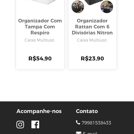
Organizador Com
Organizador
Tampa Com
Rattan Com 6
Respiro
Divisórias Nitron
30x15x13cm 5l,
Caixa Multiuso
Caixa Multiuso
Arthi
R$
54,90
R$
23,90
Acompanhe-nos
Contato
79981538433
E-mail