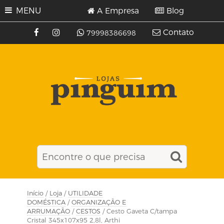
MENU
A Empresa
Blog
Contato
79998386698
Início
/
Loja
/
UTILIDADE
DOMÉSTICA
/
ORGANIZAÇÃO E
ARRUMAÇÃO
/
CESTOS
/ Cesto Gaveta C/tampa
Cristal 345x107x95 2,8l, Arthi