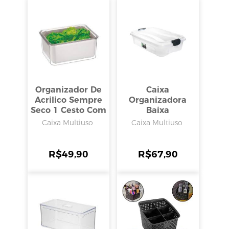
Organizador De
Caixa
Acrilico Sempre
Organizadora
Seco 1 Cesto Com
Baixa
Tampa 2,7l, Arthi
Transparente 20l,
Caixa Multiuso
Caixa Multiuso
Rischioto
R$
49,90
R$
67,90