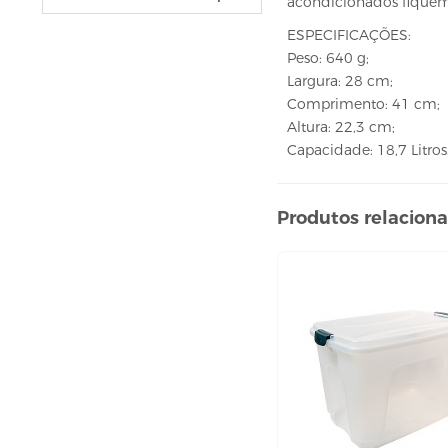
acondicionados fiquem 
VELAS
vela fonte
ESPECIFICAÇÕES:
Peso: 640 g;
vela numéricas
Largura: 28 cm;
BEBIDAS
Comprimento: 41 cm;
Altura: 22,3 cm;
ÁGUA
Capacidade: 18,7 Litros
ESPUMANTE
SUCO
Produtos relacion
BELEZA E PERFUMARIA
COLORAÇÃO DE CABELO
água oxigenada
CUIDADO COM O CABELO
condicionador
creme tratamento
finalizador
fixador
leavi-in,tônico e sérum