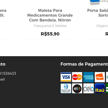
ora
Maleta Para
Porta Sab
0l,
Medicamentos Grande
Sort
Com Bandeja, Nitron
Frasqueira E Maleta
Organiz
R$
55,90
ato
Formas de Pagament
81538433
ail