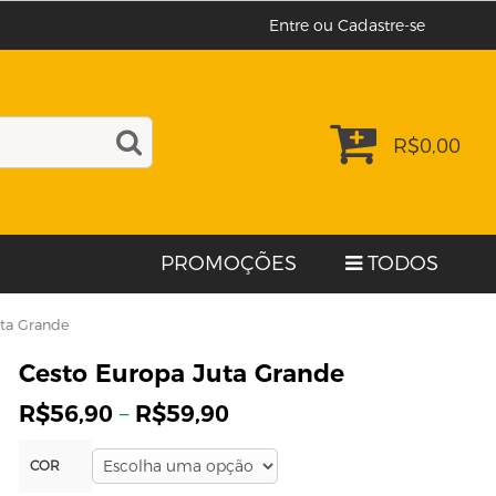
Entre ou Cadastre-se
R$
0,00
PROMOÇÕES
TODOS
uta Grande
Cesto Europa Juta Grande
R$
56,90
–
R$
59,90
COR