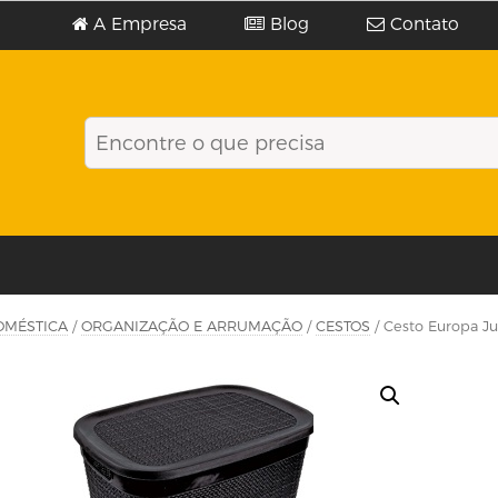
A Empresa
Blog
Contato
OMÉSTICA
/
ORGANIZAÇÃO E ARRUMAÇÃO
/
CESTOS
/ Cesto Europa J