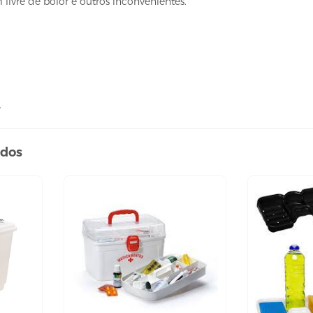
livre de bolor e outros inconvenientes.
.
ados