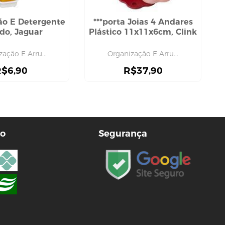
ão E Detergente
***porta Joias 4 Andares
ido, Jaguar
Plástico 11x11x6cm, Clink
ação E Arru...
Organização E Arru...
R$
6,90
R$
37,90
o
Segurança