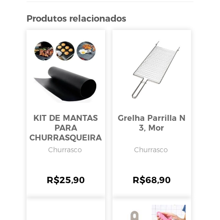
Produtos relacionados
KIT DE MANTAS
Grelha Parrilla N
PARA
3, Mor
CHURRASQUEIRA
ANTIADERENTE
Churrasco
Churrasco
TEFLON 3
UNIDADES
40x33x0,2cm,
R$
25,90
R$
68,90
CASITA