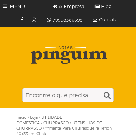
MENU
A Empresa
Blog
Contato
79998386698
Início
/
Loja
/
UTILIDADE
DOMÉSTICA
/
CHURRASCO
/
UTENSILIOS DE
CHURRASCO
/ ***manta Para Churrasqueira Teflon
40x33cm, Clink