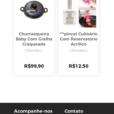
Churrasqueira
***pincel Culinário
Baby Com Grelha
Com Reservatório
Craqueada
Acrílico
250mm, Alumínio
7,5x5,5x16cm,
Churrasco
Churrasco
Barbosa
Clink
R$
99,90
R$
12,50
Acompanhe-nos
Contato