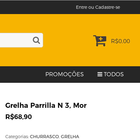
Entre ou Cadastre-se
R$
0,00
PROMOÇÕES
TODOS
Grelha Parrilla N 3, Mor
R$
68,90
Categorias:
CHURRASCO
,
GRELHA