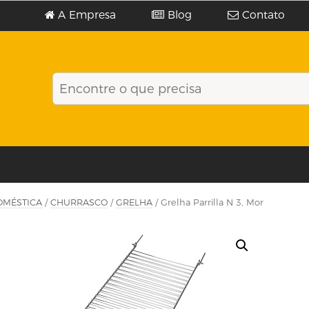
A Empresa
Blog
Contato
OMÉSTICA
/
CHURRASCO
/
GRELHA
/ Grelha Parrilla N 3, Mor