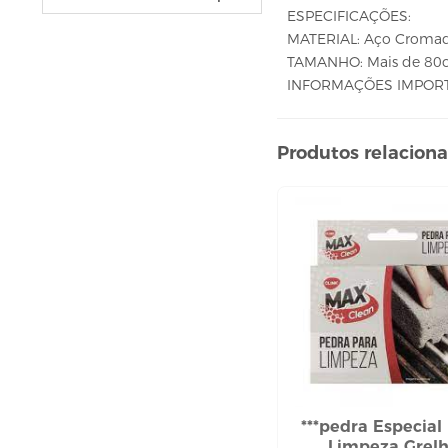
VELAS
ESPECIFICAÇÕES:
vela fonte
MATERIAL: Aço Cromad
vela numéricas
TAMANHO: Mais de 8
INFORMAÇÕES IMPORTAN
BEBIDAS
ÁGUA
Produtos relacion
ESPUMANTE
SUCO
BELEZA E PERFUMARIA
COLORAÇÃO DE CABELO
água oxigenada
CUIDADO COM O CABELO
condicionador
creme tratamento
finalizador
fixador
***pedra Especial
leavi-in,tônico e sérum
Limpeza Grel