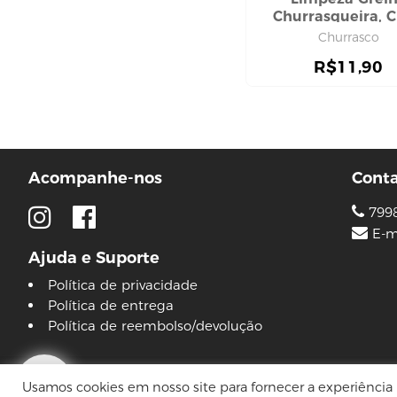
máscara capilar
Churrasqueira, C
pente e escova
Churrasco
shampoo
R$
11,90
touca
CUIDADO COM O CORPO
hidratante corporal
sabonete
DEPILAÇÃO
Acompanhe-nos
Cont
aparelho de babear
cera
799
E-m
DESODORANTE
Ajuda e Suporte
ELASTICOS
Política de privacidade
HIGIENE BOCAL
Política de entrega
HIGIENE ÍNTIMA
Política de reembolso/devolução
absorvente
lenço umedecido
© 2026 Lojas Pinguim
HIGIENE PESSOAL
Usamos cookies em nosso site para fornecer a experiência m