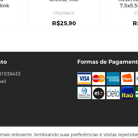
link
7,5x5,
Churrasco
C
R$
25,90
R
ato
Formas de Pagament
81538433
ail
Tecnologia Virtuaria
ais relevante, lembrando suas preferências e visitas repetida