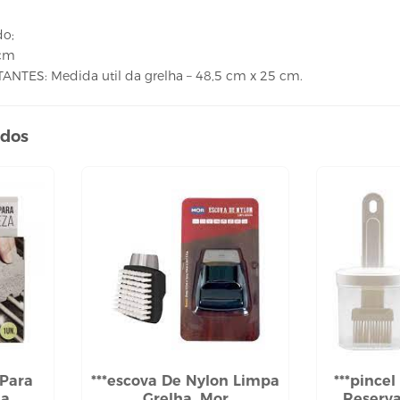
o;
0cm
TES: Medida util da grelha – 48,5 cm x 25 cm.
ados
 Para
***escova De Nylon Limpa
***pince
ha
Grelha, Mor
Reserva