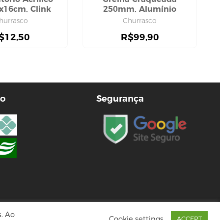
5x16cm, Clink
250mm, Alumínio
Barbosa
hurrasco
Churrasco
$
12,50
R$
99,90
o
Segurança
s. Ao
Cookie settings
ACCEPT