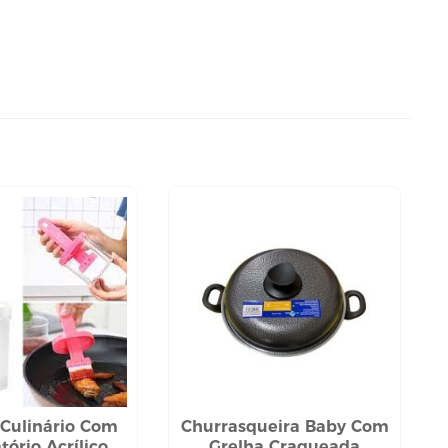
l Culinário Com
Churrasqueira Baby Com
tório Acrílico
Grelha Craqueada