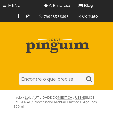
MENU
A Empresa
Blog
Contato
79998386698
Início
/
Loja
/
UTILIDADE DOMÉSTICA
/
UTENSÍLIOS
EM GERAL
/ Processador Manual Plástico E Aço Inox
350ml