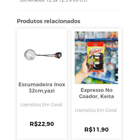
Produtos relacionados
Escumadeira Inox
Expresso No
32cm,yazi
Coador, Keita
Utensílios Em Geral
Utensílios Em Geral
R$
22,90
R$
11,90