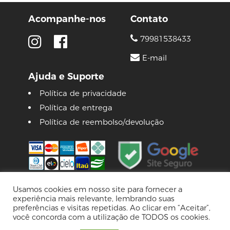
Acompanhe-nos
Contato
79981538433
E-mail
Ajuda e Suporte
Política de privacidade
Política de entrega
Política de reembolso/devolução
Usamos cookies em nosso site para fornecer a
experiência mais relevante, lembrando suas
© 2026 Lojas Pinguim
preferências e visitas repetidas. Ao clicar em “Aceitar”,
Tecnologia Virtuaria
você concorda com a utilização de TODOS os cookies.