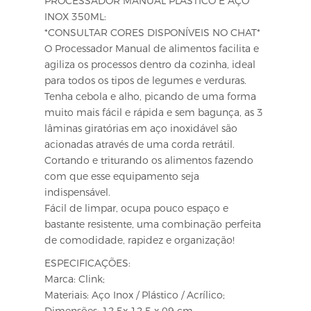
PROCESSADOR MANUAL PLÁSTICO E AÇO
INOX 350ML:
*CONSULTAR CORES DISPONÍVEIS NO CHAT*
O Processador Manual de alimentos facilita e
agiliza os processos dentro da cozinha, ideal
para todos os tipos de legumes e verduras.
Tenha cebola e alho, picando de uma forma
muito mais fácil e rápida e sem bagunça, as 3
lâminas giratórias em aço inoxidável são
acionadas através de uma corda retrátil.
Cortando e triturando os alimentos fazendo
com que esse equipamento seja
indispensável.
Fácil de limpar, ocupa pouco espaço e
bastante resistente, uma combinação perfeita
de comodidade, rapidez e organização!
ESPECIFICAÇÕES:
Marca: Clink;
Materiais: Aço Inox / Plástico / Acrílico;
Dimensões: 12,5x 12,5 x 09 cm.