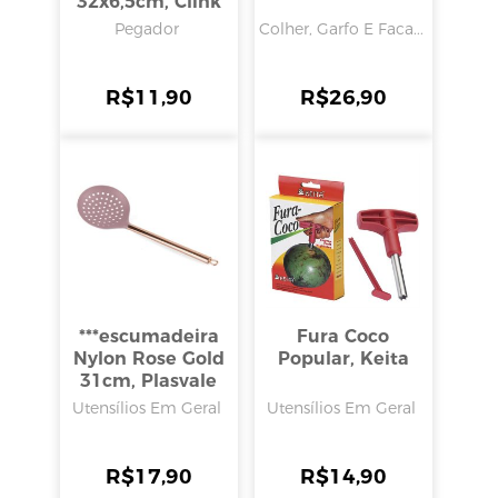
32x6,5cm, Clink
Pegador
Colher, Garfo E Faca...
R$
11,90
R$
26,90
***escumadeira
Fura Coco
Nylon Rose Gold
Popular, Keita
31cm, Plasvale
Utensílios Em Geral
Utensílios Em Geral
R$
17,90
R$
14,90