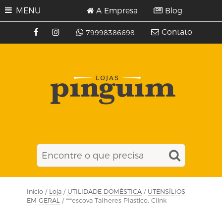
MENU
A Empresa
Blog
Contato
79998386698
Início
/
Loja
/
UTILIDADE DOMÉSTICA
/
UTENSÍLIOS
EM GERAL
/ ***escova Talheres Plastico, Clink