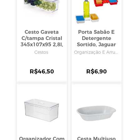
Cesto Gaveta
Porta Sabão E
C/tampa Cristal
Detergente
345x107x95 2,8l,
Sortido, Jaguar
Arthi
Cestos
Organização E Arru...
R$
46,50
R$
6,90
Organizador Com
Cesta Multiuso