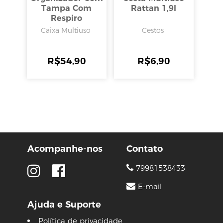
Tampa Com
Rattan 1,9l
Respiro
30x15x13cm 5l,
Caixa Multiuso
Cestos
Arthi
R$
54,90
R$
6,90
Acompanhe-nos
Contato
79981538433
E-mail
Ajuda e Suporte
Política de privacidade