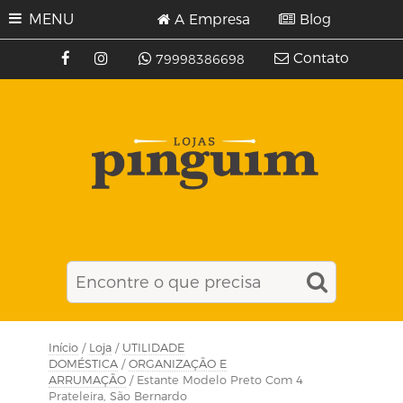
MENU
A Empresa
Blog
Contato
79998386698
Início
/
Loja
/
UTILIDADE
DOMÉSTICA
/
ORGANIZAÇÃO E
ARRUMAÇÃO
/ Estante Modelo Preto Com 4
Prateleira, São Bernardo