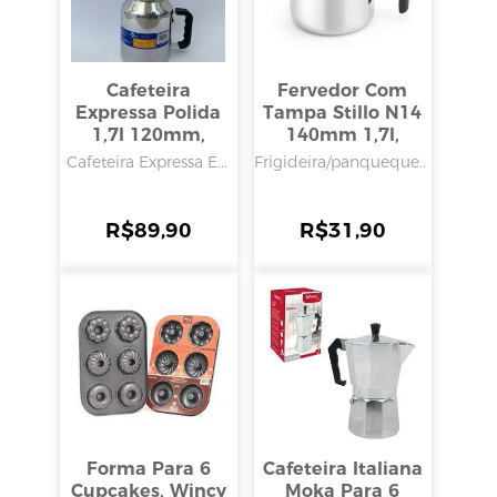
Cafeteira
Fervedor Com
Expressa Polida
Tampa Stillo N14
1,7l 120mm,
140mm 1,7l,
Alumínio Barbosa
Aluminio Barbosa
Cafeteira Expressa E...
Frigideira/panqueque...
R$
89,90
R$
31,90
Forma Para 6
Cafeteira Italiana
Cupcakes, Wincy
Moka Para 6