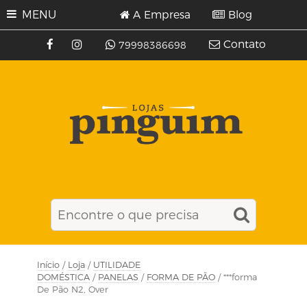
MENU
A Empresa
Blog
Contato
79998386698
Início
/
Loja
/
UTILIDADE
DOMÉSTICA
/
PANELAS
/
FORMA DE PÃO
/ ***forma
De Pão N2, Over