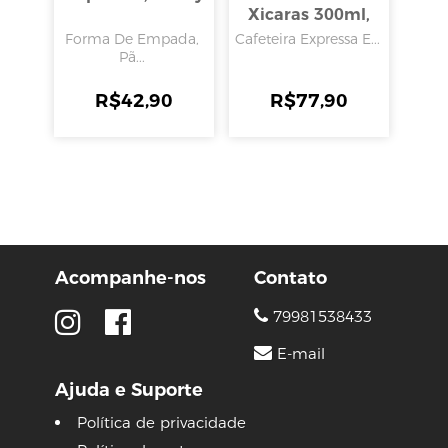
Xicaras 300ml,
Wellmix
Forma De Empada,
Cafeteira Expressa E...
Pã...
R$
42,90
R$
77,90
Acompanhe-nos
Contato
79981538433
E-mail
Ajuda e Suporte
Política de privacidade