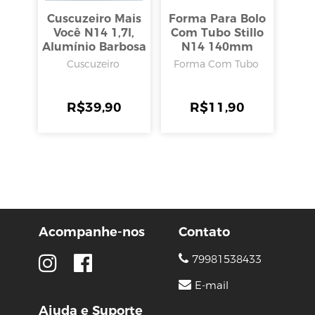
Cuscuzeiro Mais
Forma Para Bolo
Você N14 1,7l,
Com Tubo Stillo
Alumínio Barbosa
N14 140mm
0,60l, Aluminio
Cuscuzeiro
Forma Com Tubo
Barbosa
R$
39,90
R$
11,90
Acompanhe-nos
Contato
79981538433
E-mail
Ajuda e Suporte