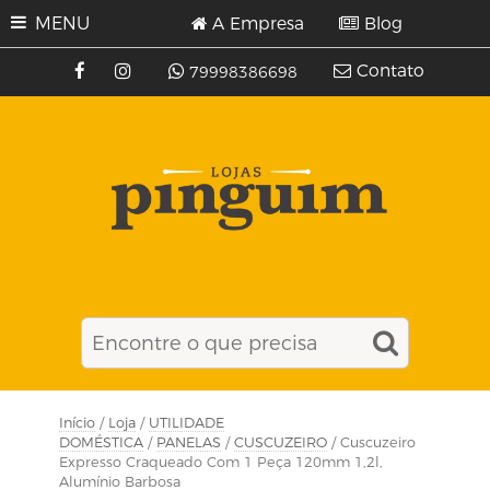
MENU
A Empresa
Blog
Contato
79998386698
Início
/
Loja
/
UTILIDADE
DOMÉSTICA
/
PANELAS
/
CUSCUZEIRO
/ Cuscuzeiro
Expresso Craqueado Com 1 Peça 120mm 1,2l,
Alumínio Barbosa