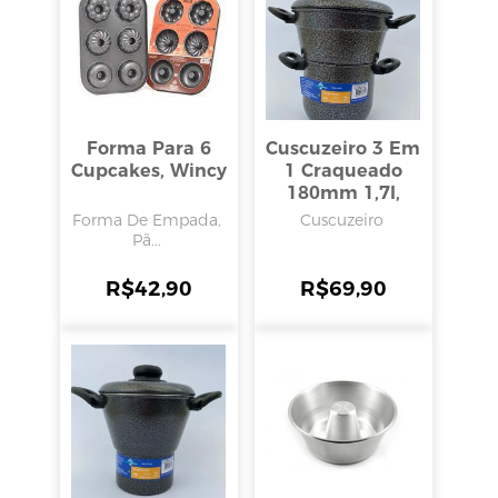
Forma Para 6
Cuscuzeiro 3 Em
Cupcakes, Wincy
1 Craqueado
180mm 1,7l,
Alumínio Barbosa
Forma De Empada,
Cuscuzeiro
Pã...
R$
42,90
R$
69,90