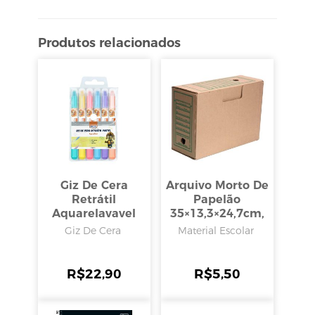
Produtos relacionados
Giz De Cera
Arquivo Morto De
Retrátil
Papelão
Aquarelavavel
35×13,3×24,7cm,
Pastel Com 6
São Carlos
Giz De Cera
Material Escolar
Cores, Brw
R$
22,90
R$
5,50