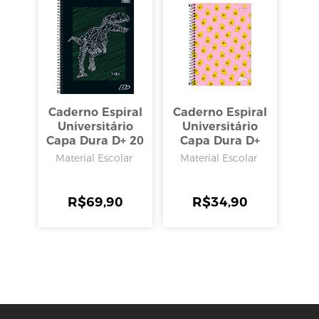
Caderno Espiral
Caderno Espiral
Universitário
Universitário
Capa Dura D+ 20
Capa Dura D+
Matérias 400
Feminino 10
Material Escolar
Material Escolar
Folhas, Tilibra
Matérias 200
Folhas, Tilibra
R$
69,90
R$
34,90