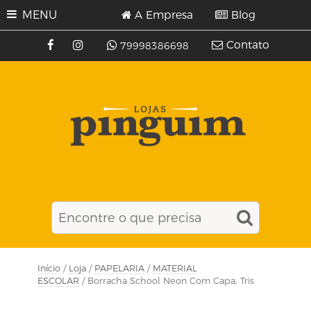
MENU
A Empresa
Blog
Contato
79998386698
Início
/
Loja
/
PAPELARIA
/
MATERIAL
ESCOLAR
/ Borracha School Neon Com Capa, Tris