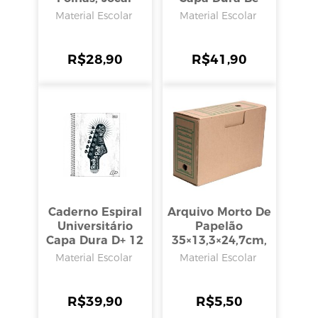
Office
Nice 10 Matérias
Material Escolar
Material Escolar
160 Folhas,
Tilibra
R$
28,90
R$
41,90
Caderno Espiral
Arquivo Morto De
Universitário
Papelão
Capa Dura D+ 12
35×13,3×24,7cm,
Matérias 240
São Carlos
Material Escolar
Material Escolar
Folhas, Tilibra
R$
39,90
R$
5,50