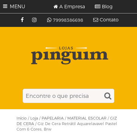
MENU
A Empresa
Blog
Contato
79998386698
Início
/
Loja
/
PAPELARIA
/
MATERIAL ESCOLAR
/
GIZ
DE CERA
/ Giz De Cera Retrátil Aquarelavavel Pastel
Com 6 Cores, Brw