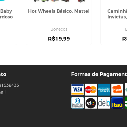
 Baby
Hot Wheels Básico, Mattel
Caminhã
ardoso
Invictus
Bonecos
R$
19,99
R
ato
Formas de Pagament
81538433
ail