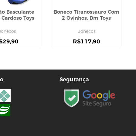
o Basculante
Boneco Tiranossauro Com
, Cardoso Toys
2 Ovinhos, Dm Toys
Bonecos
Bonecos
$
29,90
R$
117,90
o
Segurança