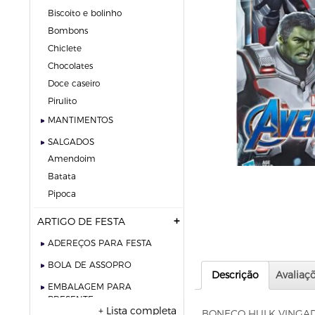
biscoito e bolinho
bombons
chiclete
chocolates
doce caseiro
pirulito
MANTIMENTOS
SALGADOS
amendoim
batata
pipoca
ARTIGO DE FESTA
ADEREÇOS PARA FESTA
BOLA DE ASSOPRO
Descrição
Avaliaçõ
EMBALAGEM PARA
PRESENTE
+ Lista completa
BONECO HULK VINGAD