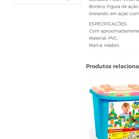
VELAS
Boneco Figura de ação 
vela fonte
entrando em ação com a
vela numéricas
ESPECIFICAÇÕES:
BEBIDAS
Com aproximadamente 
Material: PVC;
ÁGUA
Marca: Hasbro.
ESPUMANTE
SUCO
Produtos relacion
BELEZA E PERFUMARIA
COLORAÇÃO DE CABELO
água oxigenada
CUIDADO COM O CABELO
condicionador
creme tratamento
finalizador
fixador
leavi-in,tônico e sérum