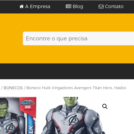
A Empresa
Blog
Contato
/
BONECOS
/ Boneco Hulk Vingadores Avengers Titan Hero, Hasbo