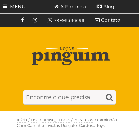
MENU
A Empresa
Blog
Contato
79998386698
Início
/
Loja
/
BRINQUEDOS
/
BONECOS
/ Caminhão
Com Carrinho Invictus Resgate, Cardoso Toys