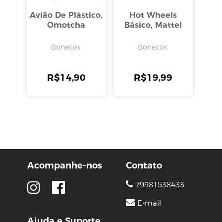
Avião De Plástico,
Hot Wheels
Omotcha
Básico, Mattel
Bonecos
Bonecos
R$
14,90
R$
19,99
Acompanhe-nos
Contato
79981538433
E-mail
Ajuda e Suporte