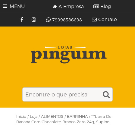
MENU
A Empresa
Blog
Contato
79998386698
Início
/
Loja
/
ALIMENTOS
/
BARRINHA
/ ***barra De
Banana Com Chocolate Branco Zero 24g, Supino