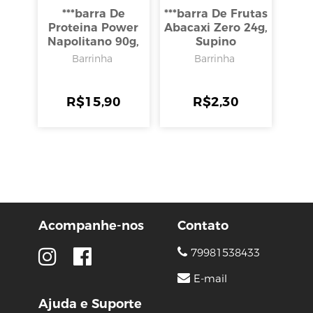
***barra De
***barra De Frutas
Proteina Power
Abacaxi Zero 24g,
Napolitano 90g,
Supino
Max Titanium
Barrinha
Barrinha
R$
15,90
R$
2,30
Acompanhe-nos
Contato
79981538433
E-mail
Ajuda e Suporte