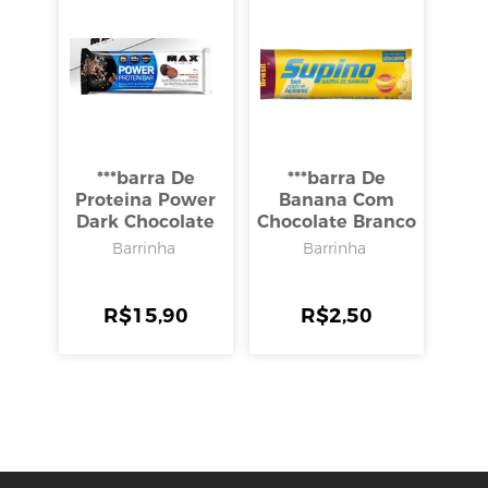
***barra De
***barra De
Proteina Power
Banana Com
Dark Chocolate
Chocolate Branco
Truffle 90g, Max
Zero 24g, Supino
Barrinha
Barrinha
Titanium
R$
15,90
R$
2,50