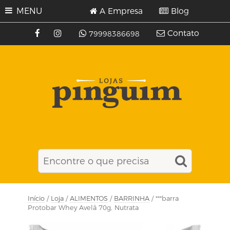
MENU
A Empresa
Blog
Contato
79998386698
Início
/
Loja
/
ALIMENTOS
/
BARRINHA
/ ***barra
Protobar Whey Avelã 70g, Nutrata