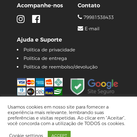
Acompanhe-nos
Contato
79981538433
E-mail
Ajuda e Suporte
Política de privacidade
Política de entrega
Política de reembolso/devolução
Usamos cookies em nosso site para fornecer a
experiência mais relevante, lembrando suas
© 2026 Lojas Pinguim
preferências e visitas repetidas. Ao clicar em “Aceitar”,
Tecnologia Virtuaria
você concorda com a utilização de TODOS os cookies.
Av. Farmacêutica Cezartina Régis, nº216 Bairro
Cookie settings
ACCEPT