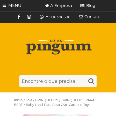
MENU
A Empresa
Blog
Contato
79998386698
Início
/
Loja
/
BRINQUEDOS
/
BRINQUEDOS PARA
BEBÊ
/ Baby Land Pata Bota Ovo, Cardoso Toys