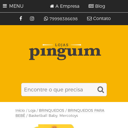
MENU
A Empresa
Blog
Contato
79998386698
Início
/
Loja
/
BRINQUEDOS
/
BRINQUEDOS PARA
BEBÊ
/ Basketball Baby, Mercotoys