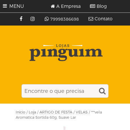
MENU
A Empresa
Blog
Contato
79998386698
Início
/
Loja
/
ARTIGO DE FESTA
/
VELAS
/ ***vela
Aromatica Sortida 60g, Suave Lar