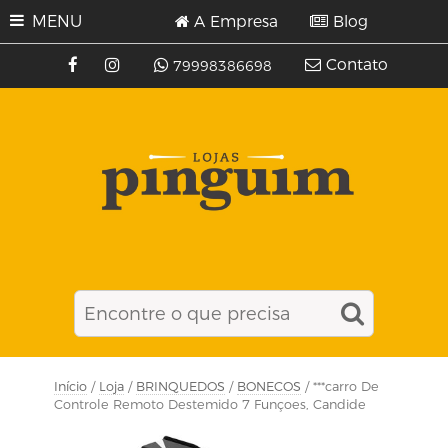
MENU
A Empresa
Blog
Contato
79998386698
Início
/
Loja
/
BRINQUEDOS
/
BONECOS
/ ***carro De
Controle Remoto Destemido 7 Funçoes, Candide