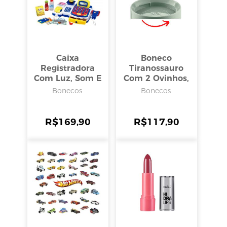
Caixa
Boneco
Registradora
Tiranossauro
Com Luz, Som E
Com 2 Ovinhos,
Acessórios
Dm Toys
Bonecos
Bonecos
R$
169,90
R$
117,90