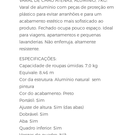
VARAL DE CHÃO ATENAS, ALUMÍNIO, 7KG:
Varal de alumínio com peças de proteção em
plástico para evitar arranhões e para um
acabamento estético mais sofisticado ao
produto. Fechado ocupa pouco espaço. Ideal
para viagens, apartamentos e pequenas
lavanderias. Não enferruja, altamente
resistente.
ESPECIFICAÇÕES:
Capacidade de roupas úmidas: 7,0 kg
Equivale: 8,46 m
Cor da estrutura: Alumínio natural  sem
pintura
Cor do acabamento: Preto
Portátil: Sim
Ajuste de altura: Sim (das abas)
Dobrável: Sim
Aba: Sim
Quadro inferior: Sim
Varetas do quadro: N/A