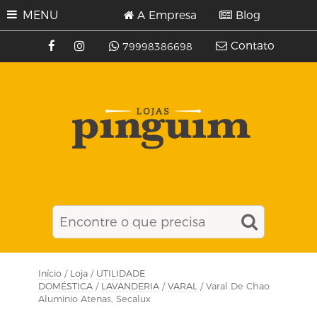
MENU
A Empresa
Blog
Contato
79998386698
Início
/
Loja
/
UTILIDADE
DOMÉSTICA
/
LAVANDERIA
/
VARAL
/ Varal De Chao
Aluminio Atenas, Secalux