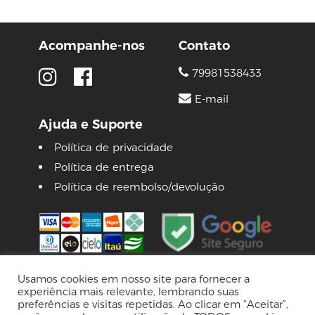
Acompanhe-nos
Contato
79981538433
E-mail
Ajuda e Suporte
Política de privacidade
Política de entrega
Política de reembolso/devolução
Usamos cookies em nosso site para fornecer a
experiência mais relevante, lembrando suas
© 2026 Lojas Pinguim
preferências e visitas repetidas. Ao clicar em “Aceitar”,
Tecnologia Virtuaria