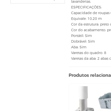
lavanderias.
VELAS
ESPECIFICAÇÕES:
vela fonte
Capacidade de roupas 
vela numéricas
Equivale: 10,20 m
BEBIDAS
Cor da estrutura: preto
Cor do acabamento: pr
ÁGUA
Portátil: Sim
ESPUMANTE
Dobrável: Sim
Aba: Sim
SUCO
Varetas do quadro: 8
BELEZA E PERFUMARIA
Varetas da aba: 2 abas 
COLORAÇÃO DE CABELO
água oxigenada
Produtos relacion
CUIDADO COM O CABELO
condicionador
creme tratamento
finalizador
fixador
leavi-in,tônico e sérum