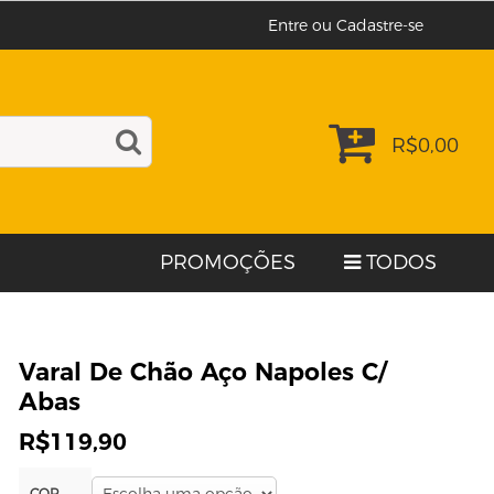
Entre ou Cadastre-se
R$
0,00
PROMOÇÕES
TODOS
Varal De Chão Aço Napoles C/
Abas
R$
119,90
COR