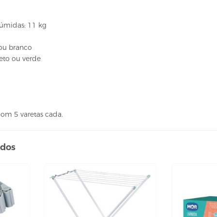
úmidas: 11 kg
 ou branco
eto ou verde
com 5 varetas cada.
ados