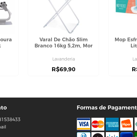
soura
Varal De Chão Slim
Mop Esfr
k
Branco 16kg 5,2m, Mor
Li
Lavanderia
La
R$
69,90
R
ato
Formas de Pagament
81538433
ail