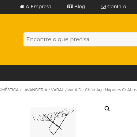
A Empresa
Blog
Contato
OMÉSTICA
/
LAVANDERIA
/
VARAL
/ Varal De Chão Aço Napoles C/ Abas