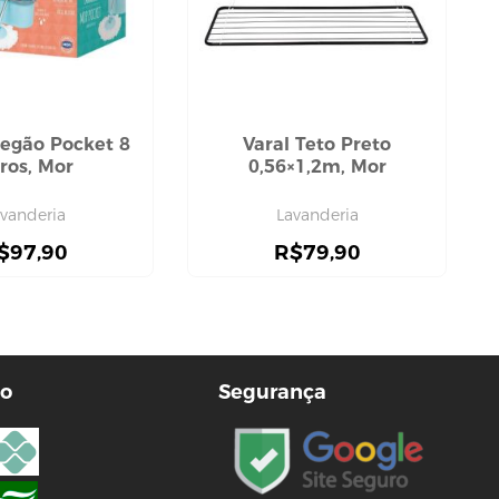
egão Pocket 8
Varal Teto Preto
tros, Mor
0,56×1,2m, Mor
vanderia
Lavanderia
$
97,90
R$
79,90
o
Segurança