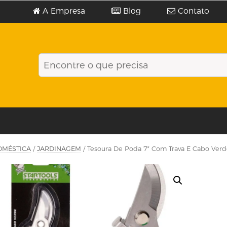
A Empresa
Blog
Contato
OMÉSTICA
/
JARDINAGEM
/ Tesoura De Poda 7″ Com Trava E Cabo Verde