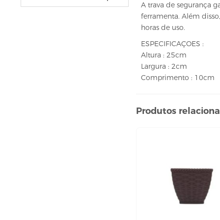
VELAS
A trava de segurança g
ferramenta. Além diss
vela fonte
horas de uso.
vela numéricas
ESPECIFICAÇOES :
BEBIDAS
Altura : 25cm
ÁGUA
Largura : 2cm
Comprimento : 10cm
ESPUMANTE
SUCO
Produtos relacion
BELEZA E PERFUMARIA
COLORAÇÃO DE CABELO
água oxigenada
CUIDADO COM O CABELO
condicionador
creme tratamento
finalizador
fixador
leavi-in,tônico e sérum