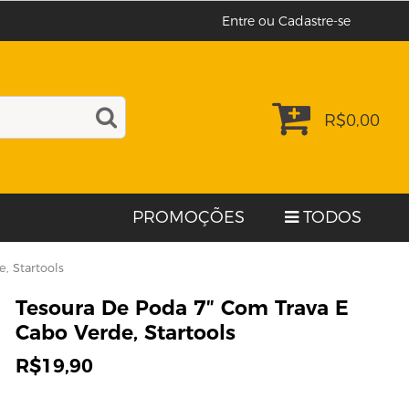
Entre ou Cadastre-se
R$
0,00
PROMOÇÕES
TODOS
, Startools
Tesoura De Poda 7″ Com Trava E
Cabo Verde, Startools
R$
19,90