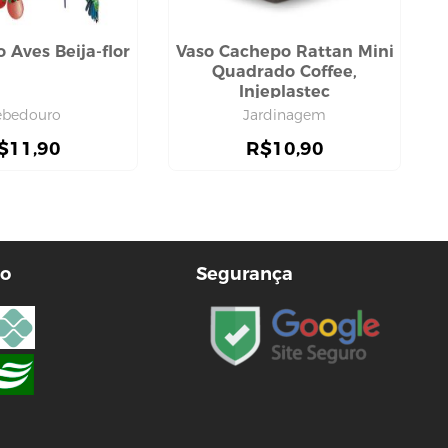
 Aves Beija-flor
Vaso Cachepo Rattan Mini
Quadrado Coffee,
Injeplastec
ebedouro
Jardinagem
$
11,90
R$
10,90
o
Segurança