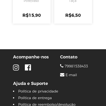
Pote/vaso
Taça
SORTIDO 6x15CM,
LYOR
R$
15,90
R$
6,50
Acompanhe-nos
Contato
79981538433
E-mail
Ajuda e Suporte
Política de privacidade
Política de entrega
Política de reembolso/devolução