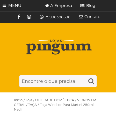
MENU
A Empresa
Blog
Contato
79998386698
Início
/
Loja
/
UTILIDADE DOMÉSTICA
/
VIDROS EM
GERAL
/
TAÇA
/ Taça Windsor Para Martini 250ml,
Nadir