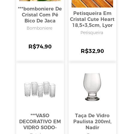
***bomboniere De
Petisqueira Em
Cristal Com Pé
Cristal Cute Heart
Bico De Jaca
18,5×3,5cm, Lyor
Perseu 15x28cm,
Bomboniere
Lyor
Petisqueira
R$
74,90
R$
32,90
***VASO
Taça De Vidro
DECORATIVO EM
Paulista 200ml,
VIDRO SODO-
Nadir
CÁLCICO