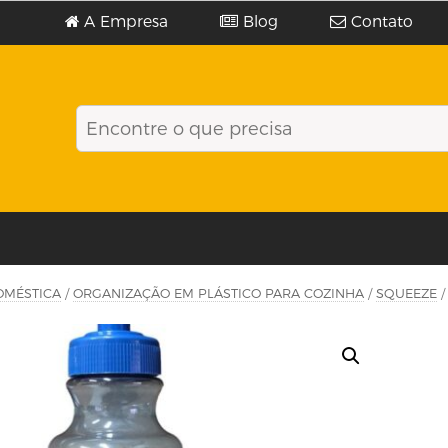
A Empresa
Blog
Contato
OMÉSTICA
/
ORGANIZAÇÃO EM PLÁSTICO PARA COZINHA
/
SQUEEZE
/