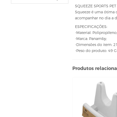
VELAS
SQUEEZE SPORTS PET 
vela fonte
Squeeze é uma ótima op
vela numéricas
acompanhar no dia a dia
BEBIDAS
ESPECIFICAÇÕES:
-Material: Polipropileno
ÁGUA
-Marca: Panamby;
ESPUMANTE
-Dimensões do item: 21
SUCO
-Peso do produto: 49 
BELEZA E PERFUMARIA
COLORAÇÃO DE CABELO
Produtos relacion
água oxigenada
CUIDADO COM O CABELO
condicionador
creme tratamento
finalizador
fixador
leavi-in,tônico e sérum