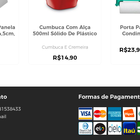
Panela
Cumbuca Com Alça
Porta P
4,5cm,
500ml Sólido De Plástico
Condim
Cumbuca E Cremeira
R$
23,
R$
14,90
ato
Formas de Pagament
81538433
ail