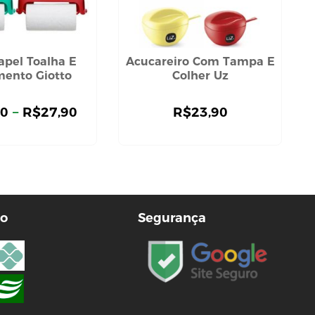
apel Toalha E
Acucareiro Com Tampa E
ento Giotto
Colher Uz
90
–
R$
27,90
R$
23,90
o
Segurança