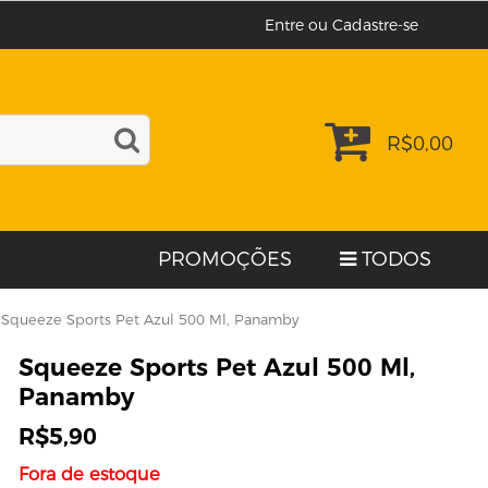
Entre ou Cadastre-se
R$
0,00
PROMOÇÕES
TODOS
 Squeeze Sports Pet Azul 500 Ml, Panamby
Squeeze Sports Pet Azul 500 Ml,
Panamby
R$
5,90
Fora de estoque