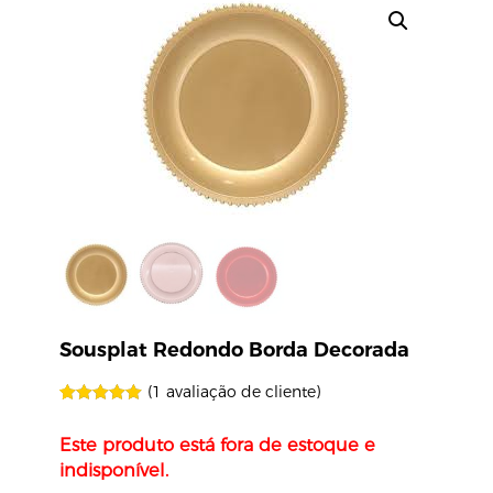
Sousplat Redondo Borda Decorada
(
1
avaliação de cliente)
Avaliado
1
como
5.00
Este produto está fora de estoque e
de 5, com
baseado em
indisponível.
avaliação de
cliente