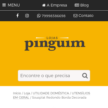
MENU
A Empresa
Blog
Contato
79998386698
Início
/
Loja
/
UTILIDADE DOMÉSTICA
/
UTENSÍLIOS
EM GERAL
/ Sousplat Redondo Borda Decorada