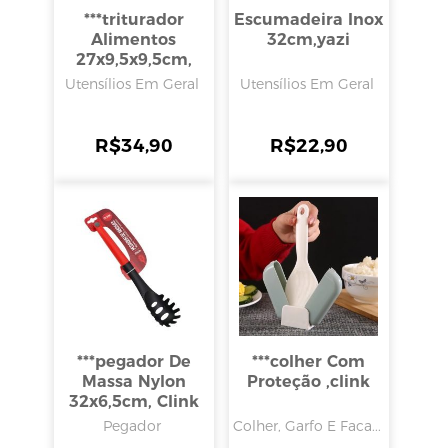
***triturador
Escumadeira Inox
Alimentos
32cm,yazi
27x9,5x9,5cm,
Clink
Utensílios Em Geral
Utensílios Em Geral
R$
34,90
R$
22,90
***pegador De
***colher Com
Massa Nylon
Proteção ,clink
32x6,5cm, Clink
Pegador
Colher, Garfo E Faca...