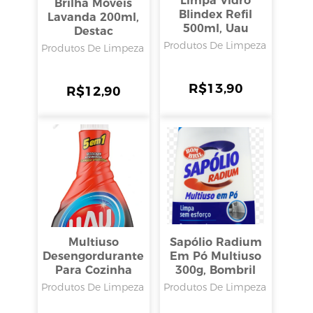
Limpa Vidro
Brilha Móveis
Blindex Refil
Lavanda 200ml,
500ml, Uau
Destac
Produtos De Limpeza
Produtos De Limpeza
R$
13,90
R$
12,90
Multiuso
Sapólio Radium
Desengordurante
Em Pó Multiuso
Para Cozinha
300g, Bombril
Com Gatilho
Produtos De Limpeza
Produtos De Limpeza
Limão 500ml,
Uau