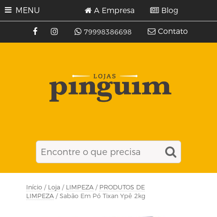
MENU
A Empresa
Blog
Contato
79998386698
Início
/
Loja
/
LIMPEZA
/
PRODUTOS DE
LIMPEZA
/ Sabão Em Pó Tixan Ypê 2kg