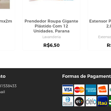
mmx2m
Prendedor Roupa Gigante
Extensor P
Plástido Com 12
2,
Unidades, Parana
Lavanderia
Extensor
R$
6,50
R
ato
Formas de Pagament
81538433
ail