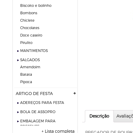
biscoito e bolinho
bombons
chiclete
chocolates
doce caseiro
pirulito
MANTIMENTOS
SALGADOS
amendoim
batata
pipoca
ARTIGO DE FESTA
ADEREÇOS PARA FESTA
BOLA DE ASSOPRO
Descrição
Avaliaçõ
EMBALAGEM PARA
PRESENTE
+ Lista completa
PREGADOR DE ROUPAS