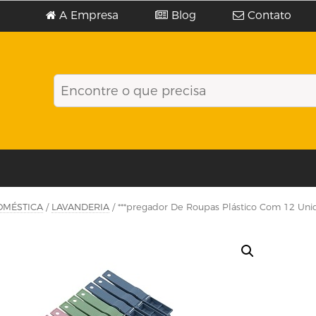
A Empresa
Blog
Contato
OMÉSTICA
/
LAVANDERIA
/ ***pregador De Roupas Plástico Com 12 Un