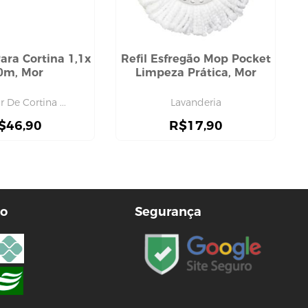
ara Cortina 1,1x
Refil Esfregão Mop Pocket
0m, Mor
Limpeza Prática, Mor
 De Cortina ...
Lavanderia
$
46,90
R$
17,90
o
Segurança