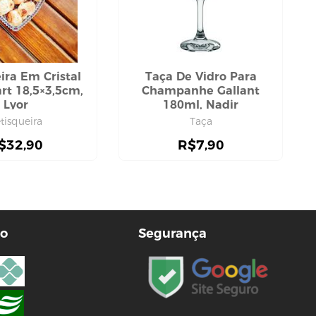
ira Em Cristal
Taça De Vidro Para
rt 18,5×3,5cm,
Champanhe Gallant
Lyor
180ml, Nadir
tisqueira
Taça
$
32,90
R$
7,90
o
Segurança