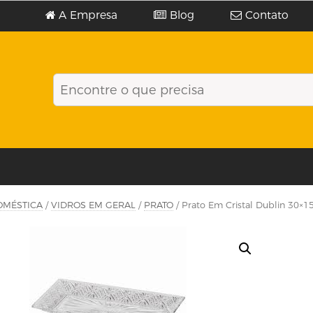
A Empresa
Blog
Contato
OMÉSTICA
/
VIDROS EM GERAL
/
PRATO
/ Prato Em Cristal Dublin 30×1