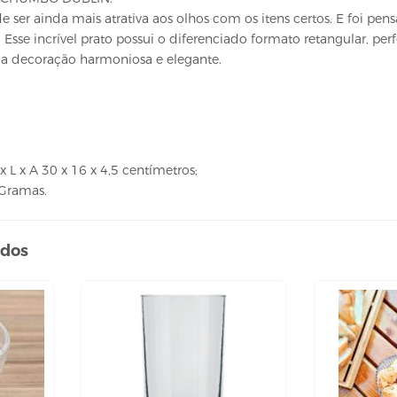
 ser ainda mais atrativa aos olhos com os itens certos. E foi pen
. Esse incrível prato possui o diferenciado formato retangular, pe
 decoração harmoniosa e elegante.
 L x A 30 x 16 x 4,5 centímetros;
 Gramas.
ados