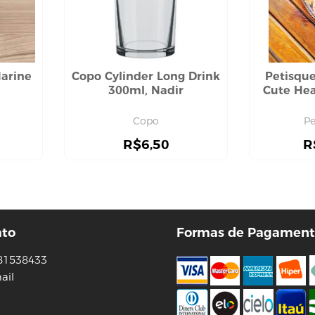
arine
Copo Cylinder Long Drink
Petisque
300ml, Nadir
Cute Hea
Copo
Pe
R$
6,50
R
ato
Formas de Pagament
81538433
ail