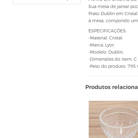
VELAS
Sua mesa de jantar pode
vela fonte
Prato Dublin em Cristal
vela numéricas
à mesa, compondo uma
BEBIDAS
ESPECIFICAÇÕES:
-Material: Cristal;
ÁGUA
-Marca: Lyor;
ESPUMANTE
-Modelo: Dublin;
SUCO
-Dimensões do item: C x
-Peso do produto: 795
BELEZA E PERFUMARIA
COLORAÇÃO DE CABELO
Produtos relacion
água oxigenada
CUIDADO COM O CABELO
condicionador
creme tratamento
finalizador
fixador
leavi-in,tônico e sérum