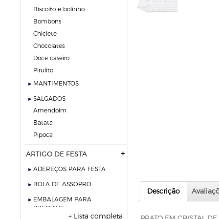
biscoito e bolinho
bombons
chiclete
chocolates
doce caseiro
pirulito
MANTIMENTOS
SALGADOS
amendoim
batata
pipoca
ARTIGO DE FESTA
ADEREÇOS PARA FESTA
BOLA DE ASSOPRO
Descrição
Avaliaçõ
EMBALAGEM PARA
PRESENTE
+ Lista completa
PRATO EM CRISTAL DE