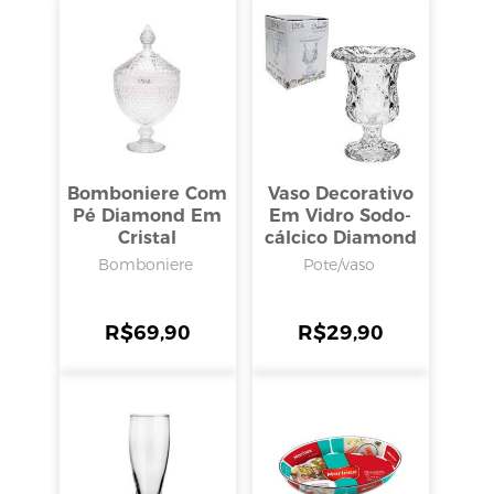
Bomboniere Com
Vaso Decorativo
Pé Diamond Em
Em Vidro Sodo-
Cristal
cálcico Diamond
Transparente
14,5x11,5cm, Lyor
Bomboniere
Pote/vaso
15x28cm, Lyor
R$
69,90
R$
29,90