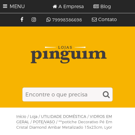
MENU
A Empresa
Blog
Contato
79998386698
Início
/
Loja
/
UTILIDADE DOMÉSTICA
/
VIDROS EM
GERAL
/
POTE/VASO
/ ***potiche Decorativo Pé Em
Cristal Diamond Ambar Metalizado 15x23cm, Lyor