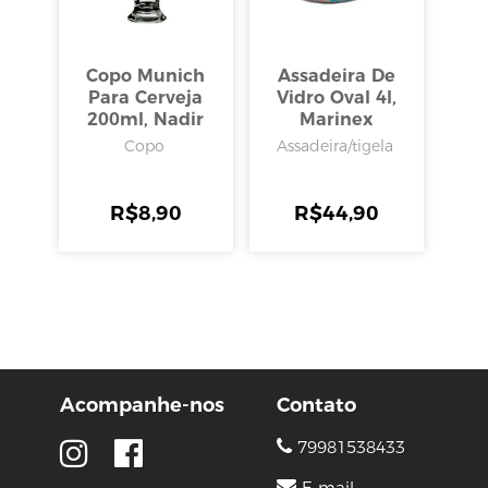
Copo Munich
Assadeira De
Para Cerveja
Vidro Oval 4l,
200ml, Nadir
Marinex
Copo
Assadeira/tigela
R$
8,90
R$
44,90
Acompanhe-nos
Contato
79981538433
E-mail